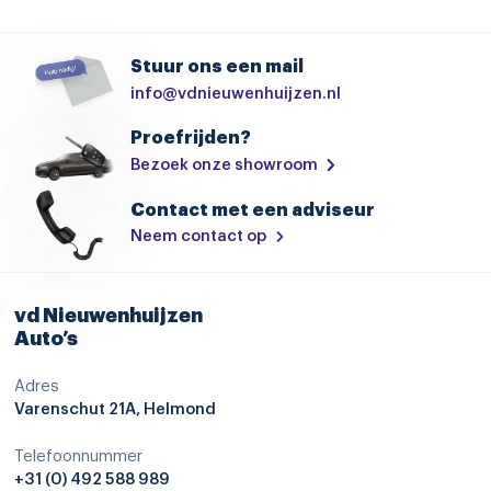
bots waarschuwing systeem
cruise control adaptief en stuurhulp
Stuur ons een mail
info@vdnieuwenhuijzen.nl
dodehoekdetectie met correctie
Proefrijden?
Elektronisch Stabiliteits Programma
Bezoek onze showroom
grootlichtassistent
Contact met een adviseur
hill hold functie
Neem contact op
hoofd airbag(s) achter
hoofd airbag(s) voor
vd Nieuwenhuijzen
parkeersensor achter
Auto’s
parkeersensor voor
Adres
Varenschut 21A, Helmond
passagiersairbag
rijstrooksensor met correctie
Telefoonnummer
+31 (0) 492 588 989
uitstap waarschuwing