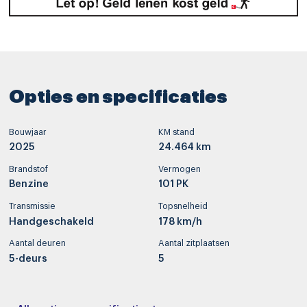
Opties en specificaties
Bouwjaar
KM stand
2025
24.464 km
Brandstof
Vermogen
Benzine
101 PK
Transmissie
Topsnelheid
Handgeschakeld
178 km/h
Aantal deuren
Aantal zitplaatsen
5-deurs
5
Interieurkleur
Bekleding