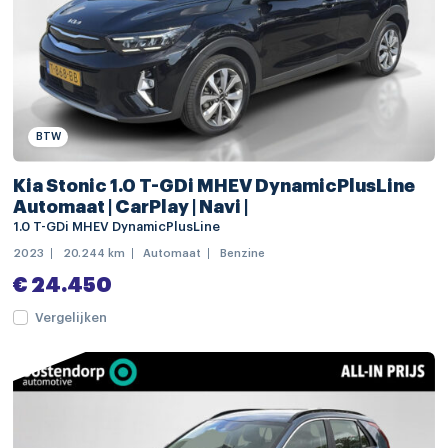
regensensor
Apple Carplay/Android Auto
navigatiesysteem full map
audio installatie premium
BTW
Bluetooth telefoonvoorbereiding
Kia Stonic 1.0 T-GDi MHEV DynamicPlusLine
connected services
Automaat | CarPlay | Navi |
DAB ontvanger
1.0 T-GDi MHEV DynamicPlusLine
2023
20.244 km
Automaat
Benzine
draadloze telefoonlader
€ 24.450
multimedia-voorbereiding
Vergelijken
multimedia scherm klein
spraakbediening
volledig digitaal instrumentenpaneel
electronic climate controle