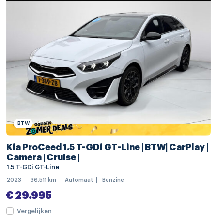
luxe stoffen bekleding
passagiersstoel in hoogte verstelbaar
stuur verstelbaar
stuurwiel multifunctioneel
zwarte glans (piano)lak interieur afwerking
achteruitrij assistent
alarm klasse 1(startblokkering)
Anti Blokkeer Systeem
BTW
Anti doorSlip Regeling
Kia ProCeed 1.5 T-GDi GT-Line | BTW| CarPlay |
Camera | Cruise |
automatische snelheids begrenzing
1.5 T-GDi GT-Line
Autonomous Emergency Braking
2023
36.511 km
Automaat
Benzine
bandenspanningscontrolesysteem
€ 29.995
bestuurdersairbag
Vergelijken