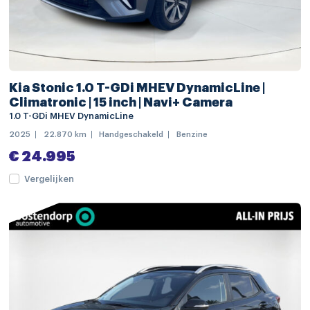
buitenspiegels elektrisch verstel- en verwarmbaar
buitenspiegels in andere kleur
buitenspiegels in carrosseriekleur
chroom delen exterieur
Kia Stonic 1.0 T-GDi MHEV DynamicLine |
dakrails
Climatronic | 15 inch | Navi+ Camera
1.0 T-GDi MHEV DynamicLine
dimlichten automatisch
2025
22.870 km
Handgeschakeld
Benzine
elektrisch bedienbare achterklep met sensorsturing
€ 24.995
extra getint glas
Vergelijken
full-LED koplampen
keyless entry
LED achterlichten
LED dagrijverlichting
LED mistlampen