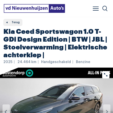
Verzekeren & financieren
Veelgestelde vragen
Vergelijker
Leasing
Terug
Kia Ceed Sportswagon 1.0 T-
GDi Design Edition | BTW | JBL |
Stoelverwarming | Elektrische
achterklep |
2025
24.464 km
Handgeschakeld
Benzine