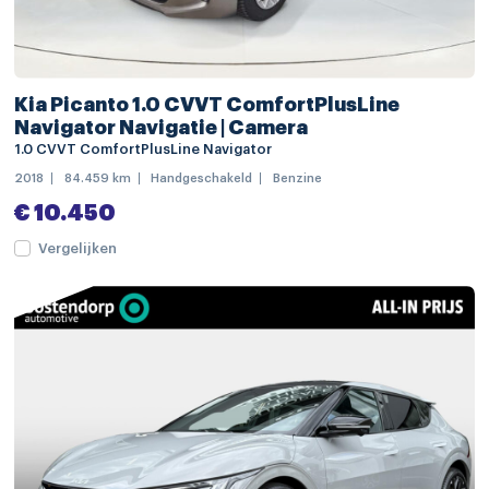
bumpers in carrosseriekleur
dimlichten automatisch
elektrisch bedienbare achterklep
Kia Picanto 1.0 CVVT ComfortPlusLine
extra getint glas
Navigator Navigatie | Camera
1.0 CVVT ComfortPlusLine Navigator
keyless entry
2018
84.459 km
Handgeschakeld
Benzine
koplampen adaptief
€ 10.450
LED achterlichten
Vergelijken
LED dagrijverlichting
matrix LED koplampen
regensensor
warmtewerend glas
Apple Carplay/Android Auto
navigatiesysteem full map