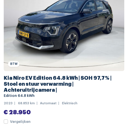
keyless start
lendesteunen (verstelbaar)
sfeerverlichting
stoel ventilatie voor
stuurbekrachtiging
stuur kunstleder
stuurwiel multifunctioneel
BTW
voorstoelen in hoogte verstelbaar
Kia Niro EV Edition 64.8 kWh | SOH 97,7% |
Stoel en stuur verwarming |
achteruitrij assistent
Achteruitrijcamera |
alarm klasse 1(startblokkering)
Edition 64.8 kWh
2023
68.853 km
Automaat
Elektrisch
Anti Blokkeer Systeem
€ 28.950
automatische snelheids begrenzing
Vergelijken
autonome parkeerfunctie