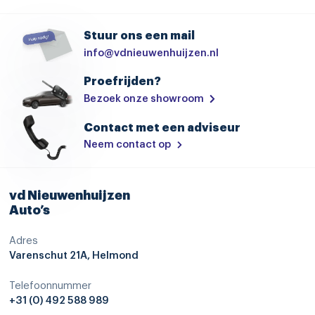
Autonomous Emergency Braking
Stuur ons een mail
bandenspanningscontrolesysteem
info@vdnieuwenhuijzen.nl
bestuurdersairbag
Proefrijden?
bots waarschuwing systeem
Bezoek onze showroom
centrale airbag voor
Contact met een adviseur
cruise control adaptief met Stop&Go en stuurhulp
Neem contact op
dodehoekdetectie met correctie
Elektronisch Stabiliteits Programma
vd Nieuwenhuijzen
Auto’s
file assistent
Adres
hill hold functie
Varenschut 21A, Helmond
hoofd airbag(s) voor
Telefoonnummer
kruisend verkeer detectie
+31 (0) 492 588 989