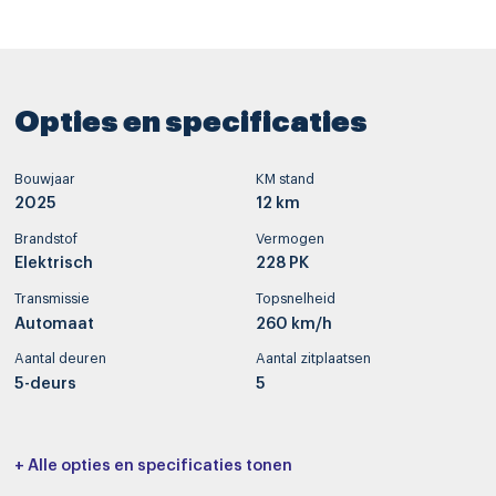
Opties en specificaties
Bouwjaar
KM stand
2025
12 km
Brandstof
Vermogen
Elektrisch
228 PK
Transmissie
Topsnelheid
Automaat
260 km/h
Aantal deuren
Aantal zitplaatsen
5-deurs
5
Interieurkleur
Bekleding
+ Alle opties en specificaties tonen
Zwart
Skai