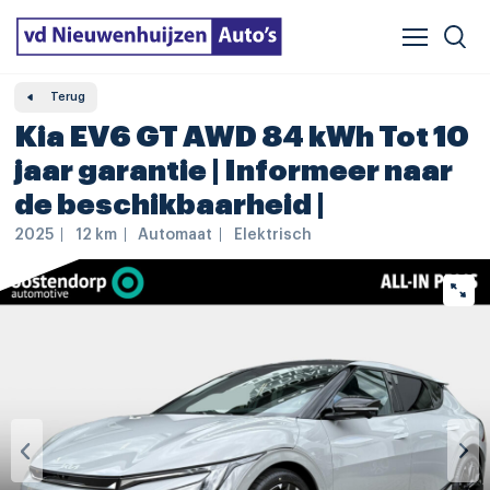
Verzekeren & financieren
Veelgestelde vragen
Vergelijker
Leasing
Terug
Kia EV6 GT AWD 84 kWh Tot 10
jaar garantie | Informeer naar
de beschikbaarheid |
2025
12 km
Automaat
Elektrisch