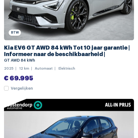
audio installatie premium
Bluetooth telefoonvoorbereiding
connected services
BTW
draadloze telefoonlader
Kia EV6 GT AWD 84 kWh Tot 10 jaar garantie |
head-up display
Informeer naar de beschikbaarheid |
multimedia-voorbereiding
GT AWD 84 kWh
2025
12 km
Automaat
Elektrisch
multimedia scherm klein
€ 69.995
smartphone entry
Vergelijken
spraakbediening
volledig digitaal instrumentenpaneel
achterbank verwarmd
electronic climate controle
kunstlederen interieurdelen