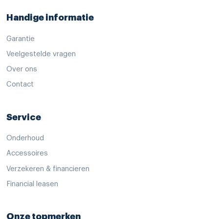
parkeer assistent
Handige informatie
parkeersensor achter
parkeersensor voor
Garantie
passagiersairbag
Veelgestelde vragen
Over ons
rijstrooksensor met correctie
Contact
rondomzicht camera
uitstap waarschuwing
Service
verkeersbord detectie
Onderhoud
vermoeidheids herkenning
Accessoires
vervolgbotsing preventie
Verzekeren & financieren
zelfstandige rijstrookwissel
Financial leasen
zij airbag(s) voor
kunstlederen/suede bekleding
Onze topmerken