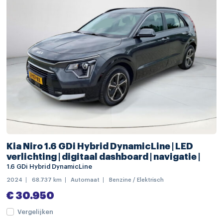
sfeerverlichting
stoffen bekleding
stuurbekrachtiging
stuur kunstleder
stuur verstelbaar
stuurwiel multifunctioneel
parkeersensor achter
parkeersensor voor
Kia Niro 1.6 GDi Hybrid DynamicLine | LED
achteruitrij assistent
verlichting | digitaal dashboard | navigatie |
actieve noodgeval assistent
1.6 GDi Hybrid DynamicLine
2024
68.737 km
Automaat
Benzine / Elektrisch
alarm klasse 1(startblokkering)
€ 30.950
Anti Blokkeer Systeem
Vergelijken
automatische snelheids begrenzing