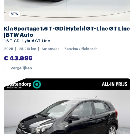
buitenspiegels verwarmbaar
centrale deurvergrendeling met afstandsbediening
BTW
chroom delen exterieur
Kia Sportage 1.6 T-GDi Hybrid GT-Line GT Line
dakrails
| BTW Auto
1.6 T-GDi Hybrid GT-Line
dimlichten automatisch
2025
25.219 km
Automaat
Benzine / Elektrisch
extra getint glas
€ 43.995
geluidsisolerend glas
Vergelijken
getint warmtewerend glas
LED achterlichten
LED dagrijverlichting
LED koplampen
regensensor
warmtewerende achterruit