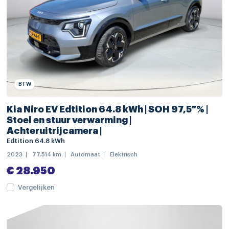
achterbank in delen neerklapbaar
achteruitrijcamera
armsteun voor
bestuurdersstoel in hoogte verstelbaar
BTW
binnenspiegel automatisch dimmend
elektrische ramen achter
Kia Niro EV Edtition 64.8 kWh | SOH 97,5 % |
Stoel en stuur verwarming |
elektrische ramen voor
Achteruitrijcamera |
Edtition 64.8 kWh
elektrisch verstelbare bestuurdersstoel
2023
77.514 km
Automaat
Elektrisch
keyless start
€ 28.950
lendesteunen (verstelbaar)
Vergelijken
passagiersstoel in hoogte verstelbaar
schakelmogelijkheid aan stuurwiel