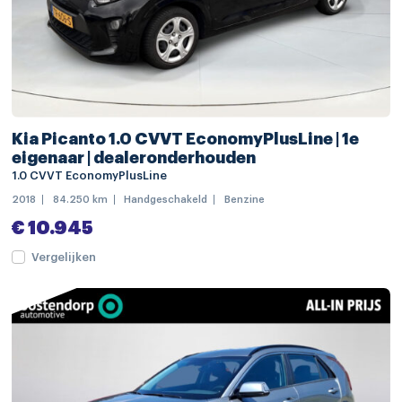
warmtewerende voorruit
Apple Carplay/Android Auto
navigatiesysteem full map
audio installatie
Kia Picanto 1.0 CVVT EconomyPlusLine | 1e
Bluetooth telefoonvoorbereiding
eigenaar | dealeronderhouden
connected services
1.0 CVVT EconomyPlusLine
2018
84.250 km
Handgeschakeld
Benzine
draadloze telefoonlader
€ 10.945
multimedia-voorbereiding
Vergelijken
multimedia scherm klein
spraakbediening
volledig digitaal instrumentenpaneel
electronic climate controle
voorstoelen verwarmd