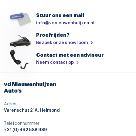
Autonomous Emergency Braking
Stuur ons een mail
bandenspanningscontrolesysteem
info@vdnieuwenhuijzen.nl
bestuurdersairbag
Proefrijden?
cruise control adaptief met Stop&Go en stuurhulp
Bezoek onze showroom
dodehoekdetectie met correctie
Contact met een adviseur
Elektronisch Stabiliteits Programma
Neem contact op
file assistent
grootlichtassistent
vd Nieuwenhuijzen
Auto’s
hill hold functie
Adres
hoofd airbag(s) achter
Varenschut 21A, Helmond
hoofd airbag(s) voor
Telefoonnummer
kruisend verkeer detectie
+31 (0) 492 588 989