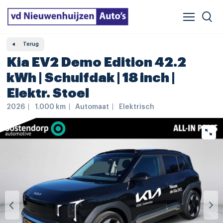
Verzekeren & financieren
Veelgestelde vragen
Vergelijker
Leasing
Terug
Kia EV2 Demo Edition 42.2
kWh | Schuifdak | 18 inch |
Elektr. Stoel
2026
1.000 km
Automaat
Elektrisch