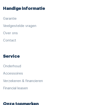
passagiersairbag
Handige informatie
rijstrooksensor met correctie
uitstap waarschuwing
Garantie
verkeersbord detectie
Veelgestelde vragen
Over ons
vermoeidheids herkenning
Contact
vervolgbotsing preventie
zelfstandige rijstrookwissel
Service
11 kW lader
Onderhoud
midden airbag(s)
Accessoires
oplaadmogelijkheid
Verzekeren & financieren
stuurwiel verwarmd
Financial leasen
Beschrijving
Onze topmerken