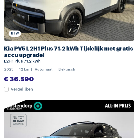
buitenspiegels in andere kleur
chroom delen exterieur
dakrails
BTW
dimlichten automatisch
Kia PV5 L2H1 Plus 71.2 kWh Tijdelijk met gratis
elektrisch bedienbare achterklep
accu upgrade!
L2H1 Plus 71.2 kWh
extra getint glas
2025
12 km
Automaat
Elektrisch
glans exterieur delen
€ 36.590
LED achterlichten
Vergelijken
LED dagrijverlichting
LED koplampen
regensensor
Apple Carplay/Android Auto