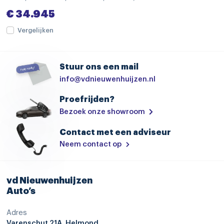
bestuurdersairbag
€ 34.945
cruise control adaptief met Stop&Go en stuurhulp
Vergelijken
dodehoekdetectie met correctie
Elektronisch Stabiliteits Programma
Stuur ons een mail
file assistent
info@vdnieuwenhuijzen.nl
grootlichtassistent
Proefrijden?
Bezoek onze showroom
hill hold functie
hoofd airbag(s) achter
Contact met een adviseur
Neem contact op
hoofd airbag(s) voor
parkeersensor voor en achter
vd Nieuwenhuijzen
passagiersairbag
Auto’s
rijstrooksensor met correctie
Adres
uitstap waarschuwing
Varenschut 21A, Helmond