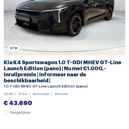
navigatiesysteem full map
Bluetooth telefoonvoorbereiding
connected services
draadloze telefoonlader
multimedia-voorbereiding
BTW
multimedia scherm klein
Kia K4 Sportswagon 1.0 T-GDi MHEV GT-Line
radio
Launch Edition (pano) | Nu met €1.000,-
inruilpremie | Informeer naar de
spraakbediening
beschikbaarheid |
volledig digitaal instrumentenpaneel groot
1.0 T-GDi MHEV GT-Line Launch Edition (pano)
2026
10 km
Automaat
Benzine
achterbank verwarmd
€ 43.690
electronic climate controle
Vergelijken
kunstlederen interieurdelen
voorstoelen verwarmd