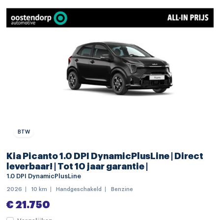
achterbank in delen neerklapbaar
achteruitrijcamera
airco separaat achter
armsteun voor
bagagedek
binnenspiegel automatisch dimmend
elektrische ramen voor en achter
BTW
elektrisch verstelbare voorstoel(en)
hemelbekleding donker
Kia Picanto 1.0 DPI DynamicPlusLine | Direct
leverbaar! | Tot 10 jaar garantie |
keyless entry/start
1.0 DPI DynamicPlusLine
lederen stuurwiel
2026
10 km
Handgeschakeld
Benzine
lendesteunen (verstelbaar)
€ 21.750