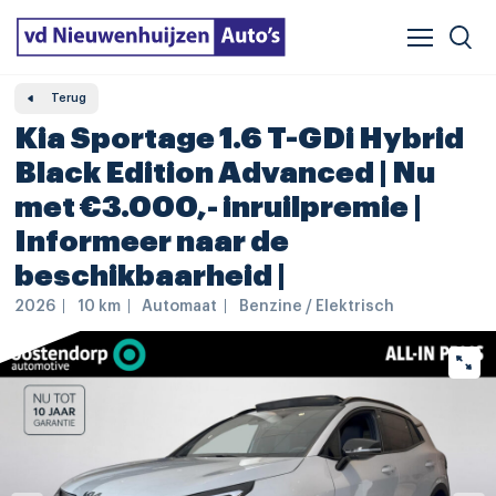
Verzekeren & financieren
Veelgestelde vragen
Vergelijker
Leasing
Terug
Kia Sportage 1.6 T-GDi Hybrid
Black Edition Advanced | Nu
met €3.000,- inruilpremie |
Informeer naar de
beschikbaarheid |
2026
10 km
Automaat
Benzine / Elektrisch