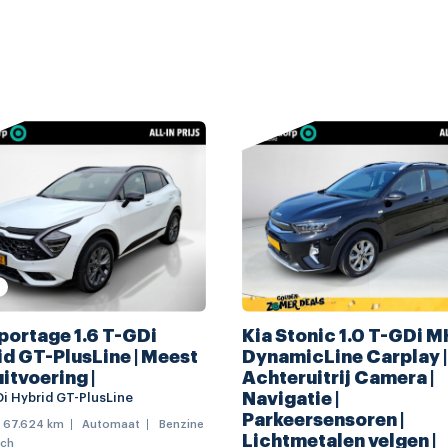
lichtmetalen velgen 5-spaa
buitensp.elektr.verstel -ve
buitenspiegels in andere kl
dimlichten automatisch
sturing
extra getint glas
gelaagde voorruit
glans exterieur delen
LED achterlichten
portage 1.6 T-GDi
Kia Stonic 1.0 T-GDi 
regensensor
d GT-PlusLine | Meest
DynamicLine Carplay |
navigatiesysteem full map
uitvoering |
Achteruitrij Camera |
Navigatie |
Di Hybrid GT-PlusLine
Bluetooth telefoonvoorber
Parkeersensoren |
67.624 km
Automaat
Benzine
Lichtmetalen velgen |
sch
draadloze telefoonlader