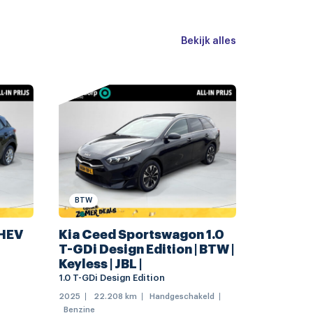
ks 19"
Bekijk alles
rwarmb.+inklapbaar
eur
BTW
MHEV
Kia Ceed Sportswagon 1.0
T-GDi Design Edition | BTW |
Keyless | JBL |
1.0 T-GDi Design Edition
eiding
2025
22.208 km
Handgeschakeld
Benzine