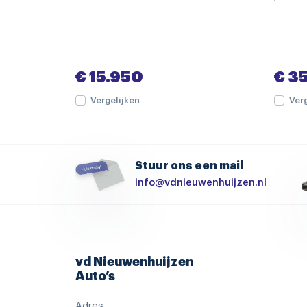
multimedia-voorbereiding
spraakbediening
achterbank verwarmd
€ 15.950
€ 3
luxe kunstlederen bekleding
Vergelijken
Ver
achterbank in delen neerklapbaar
airco separaat achter
Stuur ons een mail
binnenspiegel automatisch dimmend
info@vdnieuwenhuijzen.nl
elektrisch verstelb. bestuurdersstoel met 
hemelbekleding donker
lederen stuurwiel
vd Nieuwenhuijzen
sfeerverlichting
Auto’s
stuurbekrachtiging snelheidsafhankelijk
Adres