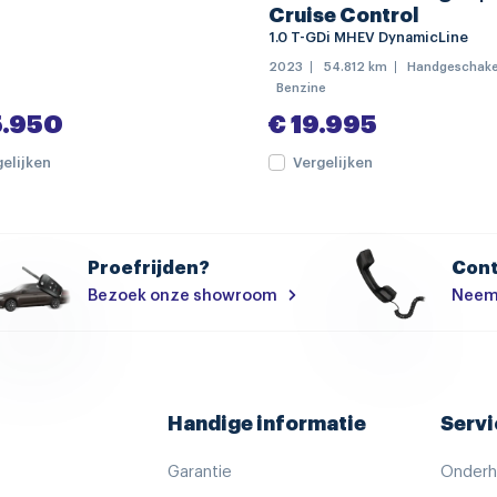
Cruise Control
multimedia scherm klein
1.0 T-GDi MHEV DynamicLine
2023
54.812 km
Handgeschake
volledig digitaal instrumen
Benzine
electronic climate controle
5.950
€ 19.995
voorstoelen verwarmd
gelijken
Vergelijken
achteruitrijcamera
bagagedek
Proefrijden?
Cont
elektrische ramen voor en 
Bezoek onze showroom
Neem
geheugen
elektrisch verstelbare pas
keyless start
lendesteunen (verstelbaar
Handige informatie
Servi
sportstuur
stuur verstelbaar
Garantie
Onder