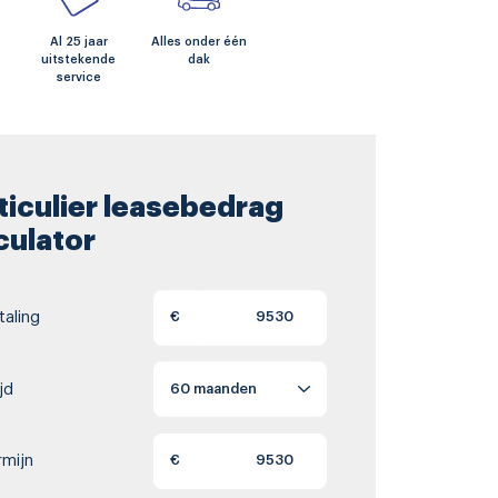
Al 25 jaar
Alles onder één
uitstekende
dak
service
ticulier leasebedrag
culator
aling
€
jd
rmijn
€