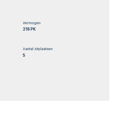
Vermogen
218 PK
Aantal zitplaatsen
5
Tankinhoud
-
License plate
-