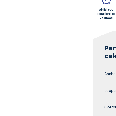
Altijd 300
occasions op
voorraad
Par
cal
Aanbet
Loopti
Slotte