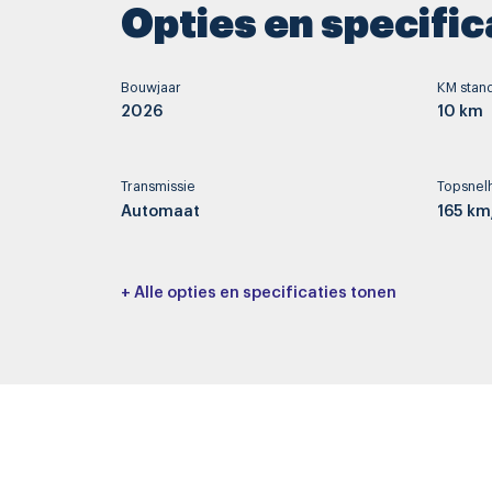
Opties en specific
Bouwjaar
KM stan
2026
10 km
Transmissie
Topsnel
Automaat
165 km
Interieurkleur
Bekledi
+ Alle opties en specificaties tonen
-
Skai
Basiskleur
Laksoor
Overig
-