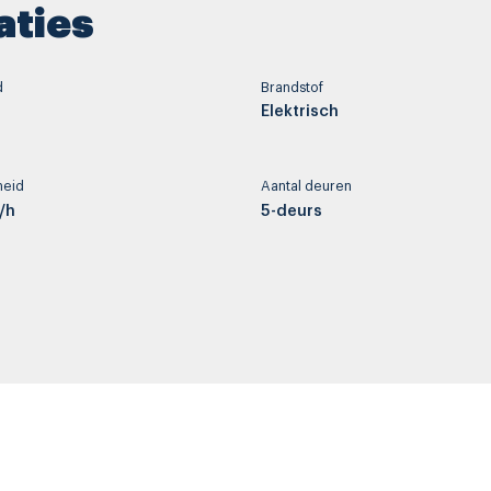
aties
d
Brandstof
Elektrisch
heid
Aantal deuren
/h
5-deurs
ng
Cilinderinhoud
-
t
Wielbasis
275 cm