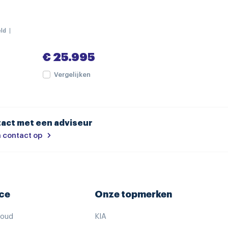
ld
tenpaneel
€ 25.995
Vergelijken
act met een adviseur
achter
 contact op
sagiersstoel
)
ce
Onze topmerken
houd
KIA