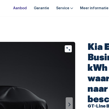
Aanbod
Garantie
Service
Meer informatie
Kia 
Busi
kWh 
waar
naar
besc
GT-Line B