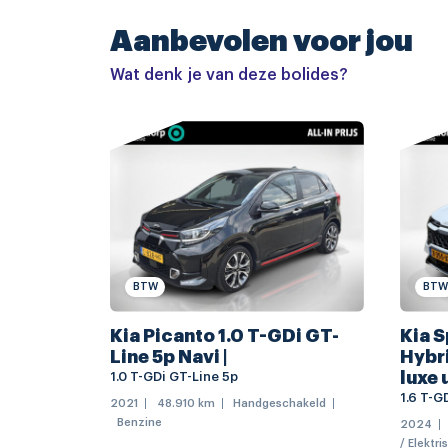
Accessoires
Aanbevolen voor jou
elektrisch glazen panorama-dak
Wat denk je van deze bolides?
metaalkleur
buitenspiegels elektr. met geheugen
dakrails
elektrisch bedienbare achterklep met sensor
full-LED koplampen
gelaagde zijruit(en)
BTW
BTW
keyless entry
Kia Picanto 1.0 T-GDi GT-
Kia S
LED dagrijverlichting
Line 5p Navi |
Hybri
warmtewerend glas
luxe 
1.0 T-GDi GT-Line 5p
1.6 T-G
2021
48.910 km
Handgeschakeld
audio installatie
Benzine
2024
/ Elektri
connected services