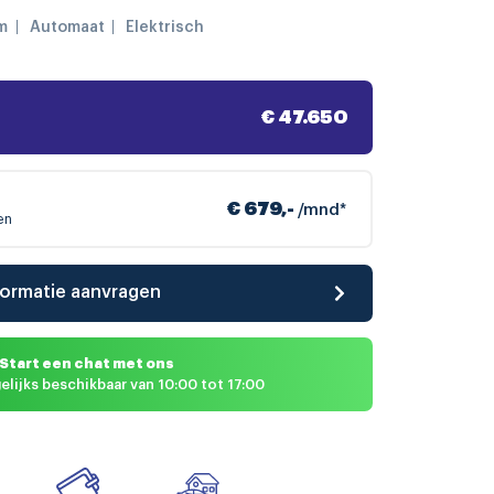
m
Automaat
Elektrisch
€ 47.650
€ 679,-
/mnd*
en
formatie aanvragen
Start een chat met ons
elijks beschikbaar van 10:00 tot 17:00