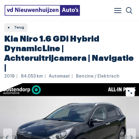
Verzekeren & financieren
Veelgestelde vragen
Vergelijker
Leasing
Terug
Kia Niro 1.6 GDi Hybrid
DynamicLine |
Achteruitrijcamera | Navigatie
|
2018
84.053 km
Automaat
Benzine / Elektrisch