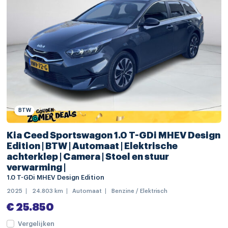
bandenspanningscontrolesysteem
bestuurdersairbag
Brake Assist System
elektronische remkrachtverdeling
Elektronisch Stabiliteits Programma
hill hold functie
BTW
hoofd airbag(s) achter
Kia Ceed Sportswagon 1.0 T-GDi MHEV Design
hoofd airbag(s) voor
Edition | BTW | Automaat | Elektrische
achterklep | Camera | Stoel en stuur
knie airbag(s)
verwarming |
parkeersensor achter
1.0 T-GDi MHEV Design Edition
2025
24.803 km
Automaat
Benzine / Elektrisch
passagiersairbag
€ 25.850
rijstrooksensor
Vergelijken