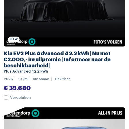
electronic climate controle
lederen/stof bekleding
achterbank in delen neerklapbaar
achteruitrijcamera
BTW
binnenspiegel automatisch dimmend
Kia EV2 Plus Advanced 42.2 kWh | Nu met
elektrische ramen achter
€3.000,- inruilpremie | Informeer naar de
beschikbaarheid |
elektrische ramen voor
Plus Advanced 42.2 kWh
lederen stuurwiel en versnellingspook
2026
10 km
Automaat
Elektrisch
stuur verstelbaar
€ 35.680
stuurwiel multifunctioneel
Vergelijken
voorstoelen in hoogte verstelbaar
alarm klasse 1(startblokkering)
Anti Blokkeer Systeem