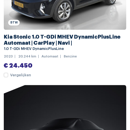
chroom delen exterieur
dakrails
dimlichten automatisch
BTW
LED achterlichten
Kia Stonic 1.0 T-GDi MHEV DynamicPlusLine
LED dagrijverlichting
Automaat | CarPlay | Navi |
1.0 T-GDi MHEV DynamicPlusLine
mistlampen voor
2023
20.244 km
Automaat
Benzine
regensensor
€ 24.450
Apple Carplay/Android Auto
Vergelijken
navigatiesysteem full map
Bluetooth telefoonvoorbereiding
multimedia-voorbereiding
radio
cruise control