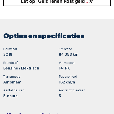
Opties en specificaties
Bouwjaar
KM stand
2018
84.053 km
Brandstof
Vermogen
Benzine / Elektrisch
141 PK
Transmissie
Topsnelheid
Automaat
162 km/h
Aantal deuren
Aantal zitplaatsen
5-deurs
5
Interieurkleur
Bekleding