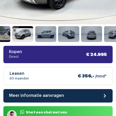
Kopen
€ 24.995
Direct
Leasen
€ 356,-
/mnd*
60 maanden
Meer informatie aanvragen
Start een chat met ons