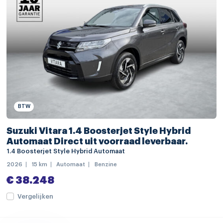
bandenspanningscontrolesysteem
bestuurdersairbag
bots waarschuwing systeem
Brake Assist System
elektronische remkrachtverdeling
Elektronisch Stabiliteits Programma
BTW
hill hold functie
Suzuki Vitara 1.4 Boosterjet Style Hybrid
hoofd airbag(s) achter
Automaat Direct uit voorraad leverbaar.
hoofd airbag(s) voor
1.4 Boosterjet Style Hybrid Automaat
2026
15 km
Automaat
Benzine
passagiersairbag
€ 38.248
rijstrooksensor
Vergelijken
vermoeidheids herkenning
zij airbag(s) voor