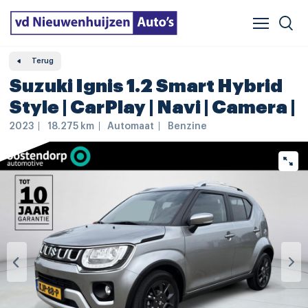
Verzekeren & financieren
Veelgestelde vragen
Vergelijker
Leasing
Terug
Suzuki Ignis 1.2 Smart Hybrid
Style | CarPlay | Navi | Camera |
2023
18.275 km
Automaat
Benzine