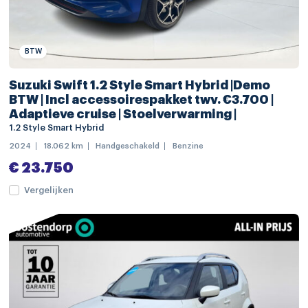
multimedia-voorbereiding
multimedia scherm klein
BTW
radio
Suzuki Swift 1.2 Style Smart Hybrid |Demo
voorstoelen verwarmd
BTW | Incl accessoirespakket twv. €3.700 |
Adaptieve cruise | Stoelverwarming |
achterbank in delen neerklapbaar
1.2 Style Smart Hybrid
achterbank verstelbaar
2024
18.062 km
Handgeschakeld
Benzine
achterstoelen verschuifbaar
€ 23.750
achteruitrijcamera
Vergelijken
bagagedek
bestuurdersstoel in hoogte verstelbaar
cruise control
electronic climate controle