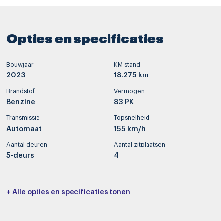
Opties en specificaties
Bouwjaar
KM stand
2023
18.275 km
Brandstof
Vermogen
Benzine
83 PK
Transmissie
Topsnelheid
Automaat
155 km/h
Aantal deuren
Aantal zitplaatsen
5-deurs
4
Interieurkleur
Bekleding
+ Alle opties en specificaties tonen
-
Stof
Cilinderinhoud
Tankinhoud