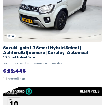
elektrische ramen achter
elektrische ramen voor
keyless start
lederen stuurwiel
schakelmogelijkheid aan stuurwiel
BTW
stuurbekrachtiging
Suzuki Ignis 1.2 Smart Hybrid Select |
stuur verstelbaar
Achteruitrijcamera | Carplay | Automaat |
1.2 Smart Hybrid Select
stuurwiel multifunctioneel
2022
38.292 km
Automaat
Benzine
achteropkomend verkeer waarschuwing
€ 22.445
alarm klasse 1(startblokkering)
Vergelijken
Anti Blokkeer Systeem
Anti doorSlip Regeling
Autonomous Emergency Braking