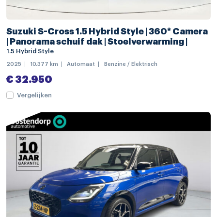
dakrails
dimlichten automatisch
Suzuki S-Cross 1.5 Hybrid Style | 360* Camera
extra getint glas
| Panorama schuif dak | Stoelverwarming |
1.5 Hybrid Style
keyless entry
2025
10.377 km
Automaat
Benzine / Elektrisch
LED achterlichten
€ 32.950
LED dagrijverlichting
Vergelijken
LED koplampen
mistlampen voor
Apple Carplay/Android Auto
navigatiesysteem full map
Bluetooth telefoonvoorbereiding
boordcomputer
DAB ontvanger