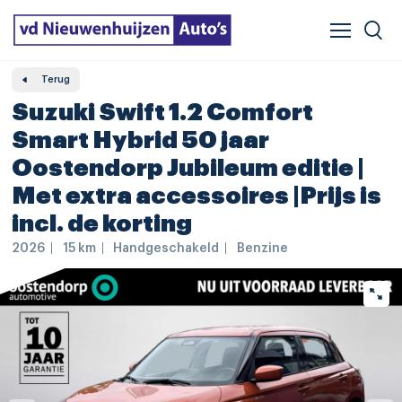
Verzekeren & financieren
Veelgestelde vragen
Vergelijker
Leasing
Terug
Suzuki Swift 1.2 Comfort
Smart Hybrid 50 jaar
Oostendorp Jubileum editie |
Met extra accessoires |Prijs is
incl. de korting
2026
15 km
Handgeschakeld
Benzine