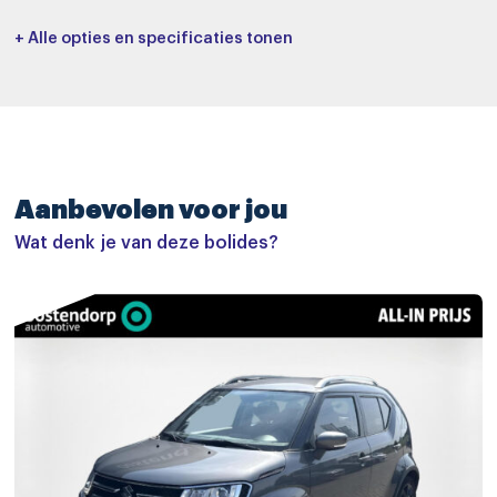
Interieurkleur
Bekleding
+ Alle opties en specificaties tonen
-
Stof
Cilinderinhoud
Tankinhoud
1197 cc
37
Basiskleur
Laksoort
Oranje
-
Aanbevolen voor jou
Wielbasis
License plate
245 cm
252224
Wat denk je van deze bolides?
Accessoires
buitenspiegels elektrisch verstel- en verwarmbaar
dakspoiler
dimlichten automatisch
keyless entry