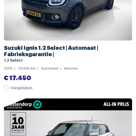
kleur parelmoer
LED achterlichten
LED dagrijverlichting
LED koplampen
Suzuki Ignis 1.2 Select | Automaat |
Apple Carplay/Android Auto
Fabrieksgarantie |
1.2 Select
navigatiesysteem full map
2019
32.106 km
Automaat
Benzine
Bluetooth telefoonvoorbereiding
€ 17.450
boordcomputer
Vergelijken
connected services
DAB ontvanger
multimedia-voorbereiding
multimedia scherm klein