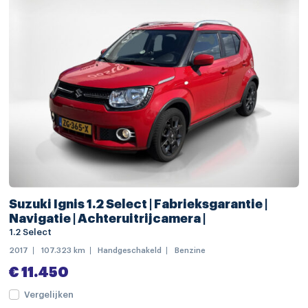
alarmsysteem
Anti Blokkeer Systeem
Anti doorSlip Regeling
automatische snelheids begrenzing
Autonomous Emergency Braking
bandenspanningscontrolesysteem
bestuurdersairbag
cruise control adaptief
Suzuki Ignis 1.2 Select | Fabrieksgarantie |
dodehoek detectie
Navigatie | Achteruitrijcamera |
1.2 Select
elektronische remkrachtverdeling
2017
107.323 km
Handgeschakeld
Benzine
Elektronisch Stabiliteits Programma
€ 11.450
grootlichtassistent
Vergelijken