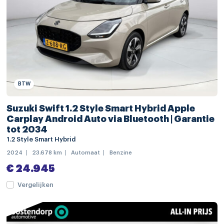
radio
achterbank in delen neerklapbaar
achteruitrijcamera
airco
bagagedek
BTW
elektrische ramen achter
Suzuki Swift 1.2 Style Smart Hybrid Apple
elektrische ramen voor
Carplay Android Auto via Bluetooth | Garantie
tot 2034
keyless start
1.2 Style Smart Hybrid
stuurbekrachtiging
2024
23.678 km
Automaat
Benzine
stuur verstelbaar
€ 24.945
stuurwiel multifunctioneel
Vergelijken
achteruitrij assistent
alarm klasse 1(startblokkering)