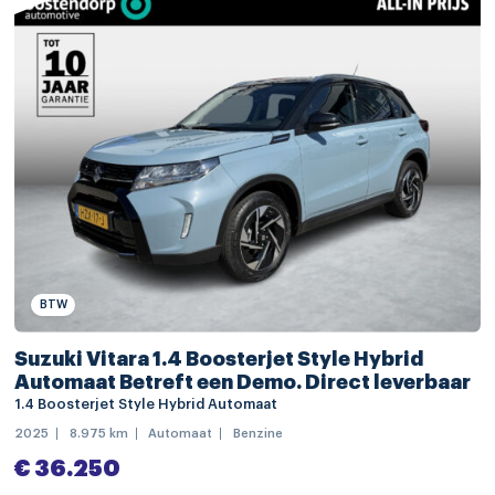
dodehoek detectie
elektronische remkrachtverdeling
Elektronisch Stabiliteits Programma
grootlichtassistent
hill hold functie
hoofd airbag(s) achter
hoofd airbag(s) voor
parkeersensor achter
BTW
passagiersairbag
Suzuki Vitara 1.4 Boosterjet Style Hybrid
rijstrooksensor met correctie
Automaat Betreft een Demo. Direct leverbaar
verkeersbord detectie
1.4 Boosterjet Style Hybrid Automaat
2025
8.975 km
Automaat
Benzine
vermoeidheids herkenning
€ 36.250
zij airbag(s) voor