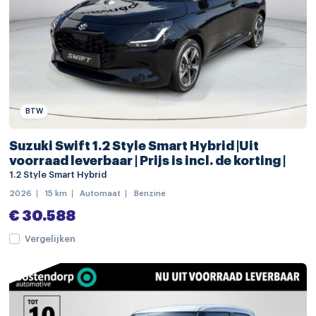
multimedia scherm klein
radio
voorstoelen verwarmd
achterbank in delen neerklapbaar
achteruitrijcamera
BTW
airco (automatisch)
Suzuki Swift 1.2 Style Smart Hybrid |Uit
voorraad leverbaar | Prijs is incl. de korting |
bagagedek
1.2 Style Smart Hybrid
bestuurdersstoel in hoogte verstelbaar
2026
15 km
Automaat
Benzine
elektrische ramen achter
€ 30.588
elektrische ramen voor
Vergelijken
keyless start
lederen stuurwiel
stuurbekrachtiging