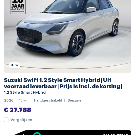
stuur verstelbaar
stuurwiel multifunctioneel
achteropkomend verkeer waarschuwing
achteruitrij assistent
alarm klasse 1(startblokkering)
Anti Blokkeer Systeem
BTW
Anti doorSlip Regeling
Suzuki Swift 1.2 Style Smart Hybrid | Uit
Autonomous Emergency Braking
voorraad leverbaar | Prijs is incl. de korting |
1.2 Style Smart Hybrid
bandenspanningscontrolesysteem
2026
15 km
Handgeschakeld
Benzine
bestuurdersairbag
€ 27.788
Brake Assist System
Vergelijken
cruise control adaptief