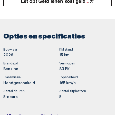
Opties en specificaties
Bouwjaar
KM stand
2026
15 km
Brandstof
Vermogen
Benzine
83 PK
Transmissie
Topsnelheid
Handgeschakeld
165 km/h
Aantal deuren
Aantal zitplaatsen
5-deurs
5
Interieurkleur
Bekleding