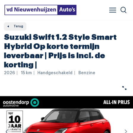
Verzekeren & financieren
Veelgestelde vragen
Vergelijker
Leasing
Terug
Suzuki Swift 1.2 Style Smart
Hybrid Op korte termijn
leverbaar | Prijs is incl. de
korting |
2026
15 km
Handgeschakeld
Benzine