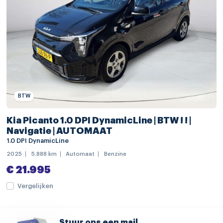
stuur verstelbaar
stuurwiel multifunctioneel
zwarte glans (piano)lak interieur afwerking
achteruitrij assistent
alarm klasse 1(startblokkering)
Anti Blokkeer Systeem
BTW
Anti doorSlip Regeling
Kia Picanto 1.0 DPI DynamicLine | BTW ! ! |
Navigatie | AUTOMAAT
automatische snelheids begrenzing
1.0 DPI DynamicLine
Autonomous Emergency Braking
2025
5.888 km
Automaat
Benzine
bandenspanningscontrolesysteem
€ 21.995
bestuurdersairbag
Vergelijken
bots waarschuwing systeem
cruise control adaptief en stuurhulp
Stuur ons een mail