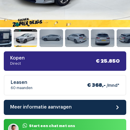
Kopen
€ 25.850
Direct
Leasen
€ 368,-
/mnd*
60 maanden
Meer informatie aanvragen
Start een chat met ons