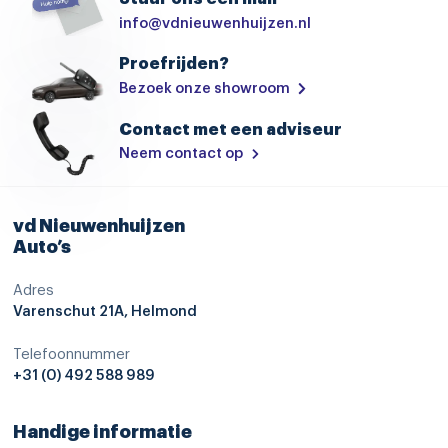
info@vdnieuwenhuijzen.nl
dodehoekdetectie met correctie
Proefrijden?
Elektronisch Stabiliteits Programma
Bezoek onze showroom
grootlichtassistent
Contact met een adviseur
hill hold functie
Neem contact op
hoofd airbag(s) achter
hoofd airbag(s) voor
vd Nieuwenhuijzen
parkeersensor achter
Auto’s
parkeersensor voor
Adres
Varenschut 21A, Helmond
passagiersairbag
rijstrooksensor met correctie
Telefoonnummer
+31 (0) 492 588 989
uitstap waarschuwing
vermoeidheids herkenning
Handige informatie