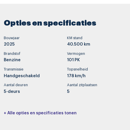
Opties en specificaties
Bouwjaar
KM stand
2025
40.500 km
Brandstof
Vermogen
Benzine
101 PK
Transmissie
Topsnelheid
Handgeschakeld
178 km/h
Aantal deuren
Aantal zitplaatsen
5-deurs
5
Interieurkleur
Bekleding
+ Alle opties en specificaties tonen
(WK)
Stof
Cilinderinhoud
Tankinhoud