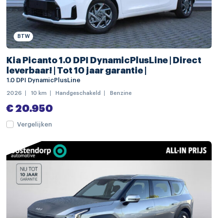
navigatiesysteem full map
audio installatie premium
BTW
Bluetooth telefoonvoorbereiding
Kia Picanto 1.0 DPI DynamicPlusLine | Direct
connected services
leverbaar! | Tot 10 jaar garantie |
DAB ontvanger
1.0 DPI DynamicPlusLine
2026
10 km
Handgeschakeld
Benzine
draadloze telefoonlader
€ 20.950
multimedia-voorbereiding
Vergelijken
multimedia scherm klein
spraakbediening
volledig digitaal instrumentenpaneel
electronic climate controle
voorstoelen verwarmd