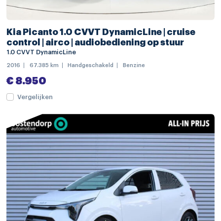
buitenspiegels in carrosseriekleur
chroom delen exterieur
Kia Picanto 1.0 CVVT DynamicLine | cruise
dakrails
control | airco | audiobediening op stuur
1.0 CVVT DynamicLine
dimlichten automatisch
2016
67.385 km
Handgeschakeld
Benzine
elektrisch bedienbare achterklep met sensorsturing
€ 8.950
extra getint glas
Vergelijken
full-LED koplampen
keyless entry
LED achterlichten
LED dagrijverlichting
LED mistlampen
regensensor
Apple Carplay/Android Auto