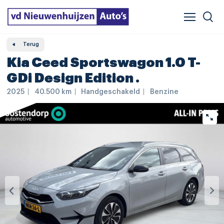
Verzekeren & financieren
Veelgestelde vragen
Vergelijker
Leasing
Terug
Kia Ceed Sportswagon 1.0 T-
GDi Design Edition .
2025
40.500 km
Handgeschakeld
Benzine