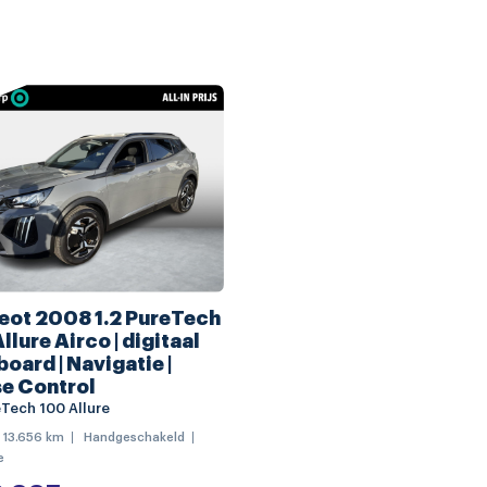
lichtmetalen velgen 17"
buitenspiegels elektrisch i
rmbaar
buitenspiegels in andere kl
iening
dakrails
LED achterlichten
regensensor
navigatiesysteem full map
Bluetooth telefoonvoorber
eot 2008 1.2 PureTech
llure Airco | digitaal
connected services
oard | Navigatie |
DAB ontvanger
se Control
eTech 100 Allure
multimedia scherm klein
13.656 km
Handgeschakeld
e
spraakbediening