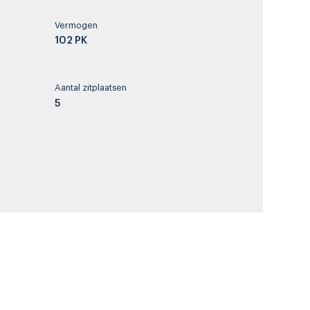
Vermogen
102 PK
Aantal zitplaatsen
5
Tankinhoud
44
License plate
X677PS