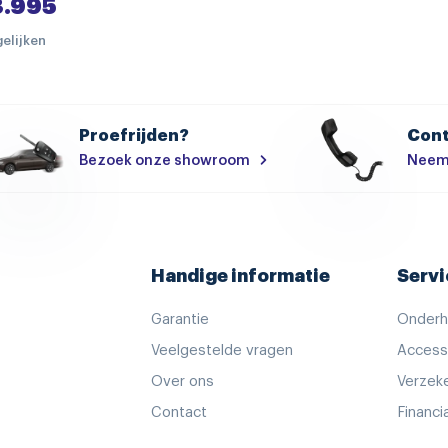
3.995
spraakbediening
gelijken
airco (automatisch)
stof/kunstlederen bekledi
achteruitrijcamera
Proefrijden?
Cont
achteruitrijcamera
Bezoek onze showroom
Neem
armsteun voor
binnenspiegel automatisc
elektrische ramen voor
Handige informatie
Servi
lederen stuurwiel
Garantie
Onder
stuurwiel multifunctioneel
Veelgestelde vragen
Access
actieve noodgeval assiste
Over ons
Verzeke
dodehoek detectie
Contact
Financi
parkeersensor voor