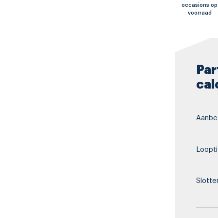
occasions op
voorraad
Par
cal
Aanbet
Loopti
Slotte