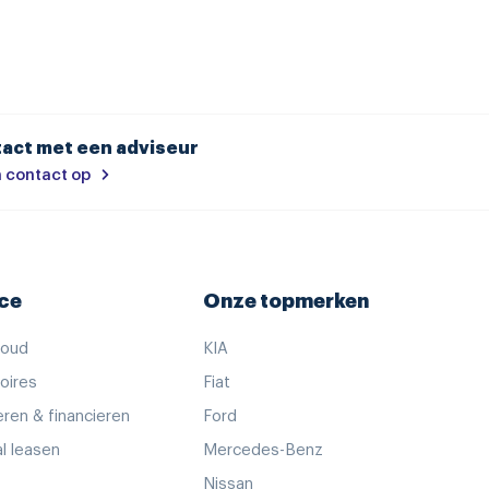
ng
act met een adviseur
 contact op
h dimmend
ce
Onze topmerken
houd
KIA
oires
Fiat
nt
ren & financieren
Ford
al leasen
Mercedes-Benz
Nissan