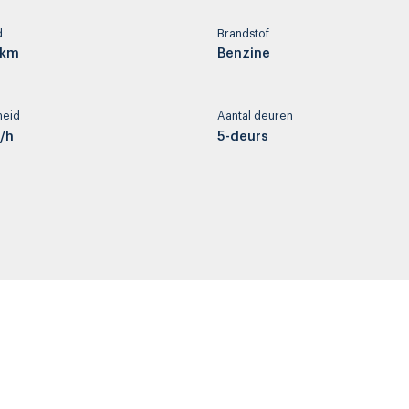
d
Brandstof
 km
Benzine
heid
Aantal deuren
/h
5-deurs
ng
Cilinderinhoud
der / stof
1199 cc
t
Wielbasis
261 cm