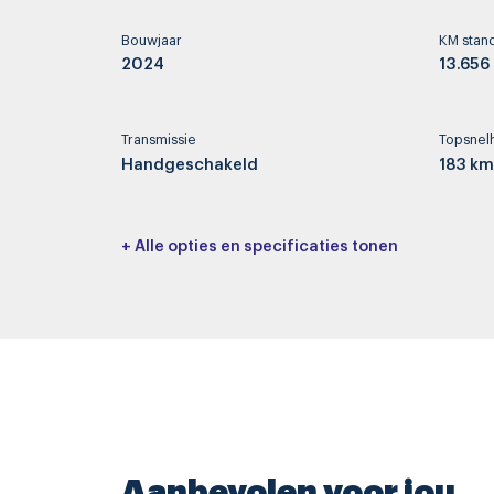
Bouwjaar
KM stan
2024
13.656
Transmissie
Topsnel
Handgeschakeld
183 km
Interieurkleur
Bekledi
+ Alle opties en specificaties tonen
Bekleding stof/kunstleder casual
Half le
lomsa
Basiskleur
Laksoor
Grijs
-
Accessoires
Aanbevolen voor jou