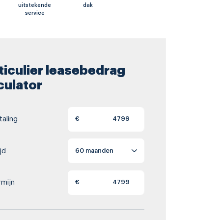
uitstekende
dak
service
ticulier leasebedrag
culator
aling
€
jd
rmijn
€