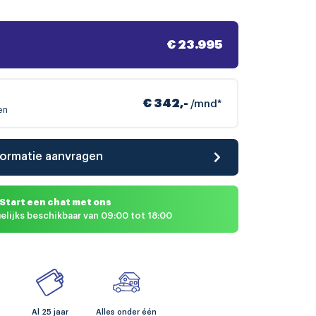
€ 23.995
€ 342,-
/mnd*
en
formatie aanvragen
Start een chat met ons
elijks beschikbaar van 09:00 tot 18:00
Al 25 jaar
Alles onder één