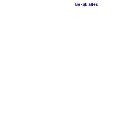
Bekijk alles
nklapbaar
eur
eiding