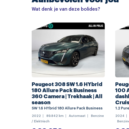
Wat denk je van deze bolides?
LED koplampen
metaalkleur
buitenspiegels elektrisch verstel- en verwa
centrale deurvergrendeling met afstandsbed
dimlichten automatisch
LED dagrijverlichting
Apple Carplay/Android Auto
navigatiesysteem full map
Peugeot 308 SW 1.6 HYbrid
Peug
180 Allure Pack Business
100 A
connected services
360 Camera | Trekhaak | All
dashb
connected services
season
Crui
SW 1.6 HYbrid 180 Allure Pack Business
1.2 Pur
multimedia-voorbereiding
2022
89.842 km
Automaat
Benzine
2024
/ Elektrisch
Benzin
radio