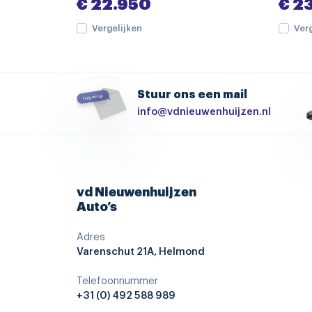
€ 22.950
€ 2
spraakbediening
Vergelijken
Ver
volledig digitaal instrumentenpaneel
cruise control
achterbank in delen neerklapbaar
Stuur ons een mail
achteruitrijcamera
info@vdnieuwenhuijzen.nl
armsteun achter
bestuurdersstoel in hoogte verstelbaar
elektrische ramen achter
vd Nieuwenhuijzen
Auto’s
hemelbekleding donker
passagiersstoel in hoogte verstelbaar
Adres
Varenschut 21A, Helmond
zwarte glans (piano)lak interieur afwerking
Autonomous Emergency Braking
Telefoonnummer
+31 (0) 492 588 989
parkeersensor achter