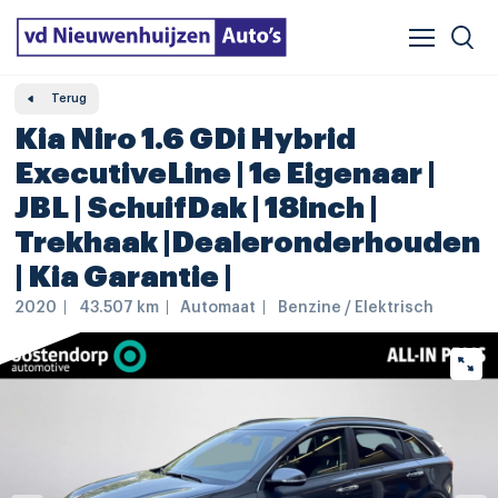
Verzekeren & financieren
Veelgestelde vragen
Vergelijker
Leasing
Terug
Kia Niro 1.6 GDi Hybrid
ExecutiveLine | 1e Eigenaar |
JBL | SchuifDak | 18inch |
Trekhaak |Dealeronderhouden
| Kia Garantie |
2020
43.507 km
Automaat
Benzine / Elektrisch