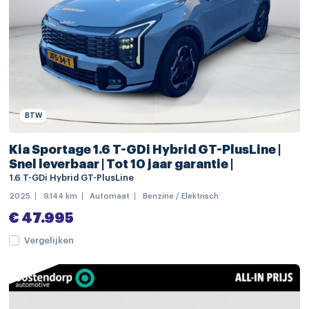
regensensor
Apple Carplay/Android Auto
navigatiesysteem full map
audio installatie premium
Bluetooth telefoonvoorbereiding
BTW
DAB ontvanger
Kia Sportage 1.6 T-GDi Hybrid GT-PlusLine |
draadloze telefoonlader
Snel leverbaar | Tot 10 jaar garantie |
multimedia-voorbereiding
1.6 T-GDi Hybrid GT-PlusLine
2025
9.144 km
Automaat
Benzine / Elektrisch
achterbank verwarmd
€ 47.995
airco (automatisch)
Vergelijken
lederen bekleding
voorstoelen verwarmd
achterbank in delen neerklapbaar