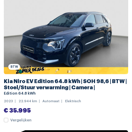
achteruitrijcamera
bagagedek
bestuurdersstoel in hoogte verstelbaar
binnenspiegel automatisch dimmend
elektrische ramen achter
elektrische ramen voor
BTW
elektrisch verstelb. bestuurdersstoel met geheugen
keyless start
Kia Niro EV Edition 64.8 kWh | SOH 98,6 | BTW |
Stoel/Stuur verwarming | Camera |
lederen stuurwiel
Edition 64.8 kWh
lederen versnellingspook
2023
22.944 km
Automaat
Elektrisch
€ 35.995
passagiersstoel in hoogte verstelbaar
Vergelijken
schakelmogelijkheid aan stuurwiel