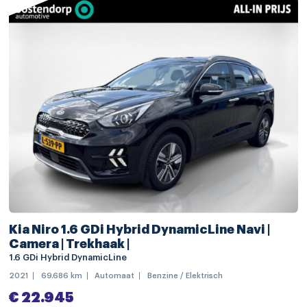
stoel ventilatie voor
stuur verstelbaar
stuurwiel multifunctioneel
achteruitrij assistent
alarm klasse 1(startblokkering)
Anti Blokkeer Systeem
Anti doorSlip Regeling
Autonomous Emergency Braking
bandenspanningscontrolesysteem
bestuurdersairbag
Kia Niro 1.6 GDi Hybrid DynamicLine Navi |
Camera | Trekhaak |
cruise control adaptief
1.6 GDi Hybrid DynamicLine
dodehoek detectie
2021
69.686 km
Automaat
Benzine / Elektrisch
Elektronisch Stabiliteits Programma
€ 22.945