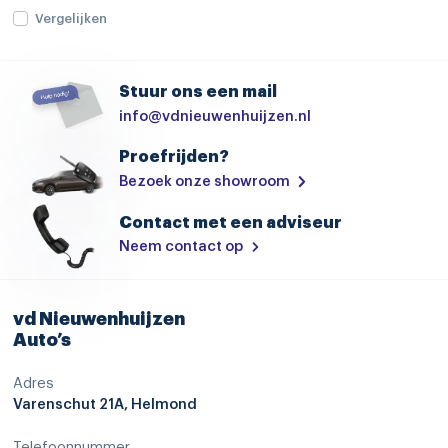
hill hold functie
Vergelijken
hoofd airbag(s) achter
hoofd airbag(s) voor
Stuur ons een mail
info@vdnieuwenhuijzen.nl
knie airbag(s)
Proefrijden?
parkeersensor achter
Bezoek onze showroom
parkeersensor voor
Contact met een adviseur
passagiersairbag
Neem contact op
rijstrooksensor met correctie
verkeersbord detectie
vd Nieuwenhuijzen
zij airbag(s) voor
Auto’s
Trekhaak
Adres
Varenschut 21A, Helmond
start/stop systeem
stuurwiel verwarmd
Telefoonnummer