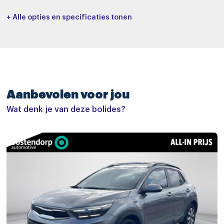
Interieurkleur
Bekleding
+ Alle opties en specificaties tonen
(WK)
Leder
Cilinderinhoud
Tankinhoud
1580 cc
45
Basiskleur
Laksoort
Grijs
-
Aanbevolen voor jou
Wielbasis
License plate
270 cm
J132ZJ
Wat denk je van deze bolides?
Accessoires
elektrisch glazen schuif-/kanteldak
lichtmetalen velgen 16"
metaalkleur
buitenspiegels elektrisch inklapbaar