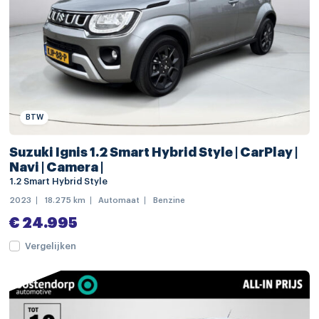
achteruitrijcamera
armsteun voor
bagagedek
bestuurdersstoel in hoogte verstelbaar
BTW
elektrische ramen achter
elektrische ramen voor
Suzuki Ignis 1.2 Smart Hybrid Style | CarPlay |
Navi | Camera |
lederen stuurwiel
1.2 Smart Hybrid Style
passagiersstoel in hoogte verstelbaar
2023
18.275 km
Automaat
Benzine
€ 24.995
schakelmogelijkheid aan stuurwiel
Vergelijken
stuurbekrachtiging snelheidsafhankelijk
stuur verstelbaar
cruise control adaptief