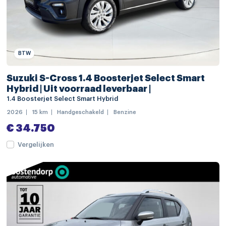
navigatiesysteem full map
Bluetooth telefoonvoorbereiding
boordcomputer
BTW
DAB ontvanger
Suzuki S-Cross 1.4 Boosterjet Select Smart
multimedia-voorbereiding
Hybrid | Uit voorraad leverbaar |
multimedia scherm klein
1.4 Boosterjet Select Smart Hybrid
2026
15 km
Handgeschakeld
Benzine
radio
€ 34.750
electronic climate controle
Vergelijken
keyless start
kunstlederen/alcantara bekleding
stuurwiel multifunctioneel
voorstoelen verwarmd
achterbank in delen neerklapbaar