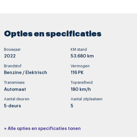
Opties en specificaties
Bouwjaar
KM stand
2022
53.680 km
Brandstof
Vermogen
Benzine / Elektrisch
116 PK
Transmissie
Topsnelheid
Automaat
180 km/h
Aantal deuren
Aantal zitplaatsen
5-deurs
5
Interieurkleur
Bekleding
+ Alle opties en specificaties tonen
-
Skai