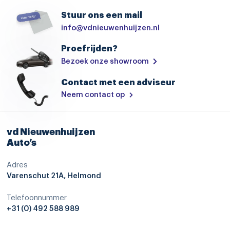
Brake Assist System
Stuur ons een mail
info@vdnieuwenhuijzen.nl
elektronische remkrachtverdeling
Proefrijden?
Elektronisch Stabiliteits Programma
Bezoek onze showroom
hill hold functie
Contact met een adviseur
hoofd airbag(s) achter
Neem contact op
hoofd airbag(s) voor
knie airbag(s)
vd Nieuwenhuijzen
passagiersairbag
Auto’s
rijstrooksensor met correctie
Adres
Varenschut 21A, Helmond
vermoeidheids herkenning
zij airbag(s) voor
Telefoonnummer
+31 (0) 492 588 989
start/stop systeem