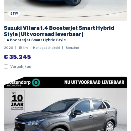
LED dagrijverlichting
LED koplampen
BTW
LED mistlampen
Suzuki Vitara 1.4 Boosterjet Smart Hybrid
lichtmetalen velgen 17"
Style | Uit voorraad leverbaar |
1.4 Boosterjet Smart Hybrid Style
Bright Red 5
2026
15 km
Handgeschakeld
Benzine
buitenspiegels elektrisch inklapbaar
€ 35.245
buitenspiegels elektrisch verstelbaar
Vergelijken
buitenspiegels in carrosseriekleur
dakrails
dimlichten automatisch
extra getint glas
regensensor
Apple Carplay/Android Auto