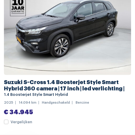
dodehoek detectie
Parkeersensoren achter
Parkeersensoren vóór
verkeersbord detectie
achteropkomend verkeer waarschuwing
achteruitrij assistent
alarm klasse 1(startblokkering)
Anti Blokkeer Systeem
Suzuki S-Cross 1.4 Boosterjet Style Smart
Hybrid 360 camera | 17 inch | led verlichting |
Anti doorSlip Regeling
1.4 Boosterjet Style Smart Hybrid
Autonomous Emergency Braking
2025
14.094 km
Handgeschakeld
Benzine
bandenspanningscontrolesysteem
€ 34.945
bestuurdersairbag
Vergelijken
bots waarschuwing systeem