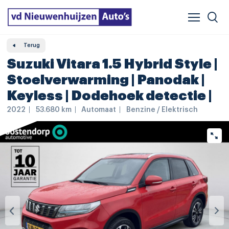
Verzekeren & financieren
Veelgestelde vragen
Vergelijker
Leasing
Terug
Suzuki Vitara 1.5 Hybrid Style |
Stoelverwarming | Panodak |
Keyless | Dodehoek detectie |
2022
53.680 km
Automaat
Benzine / Elektrisch