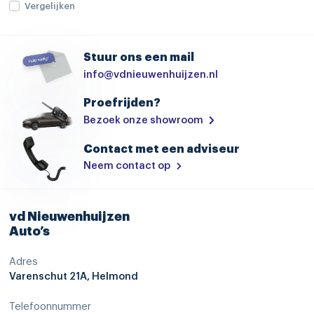
Vergelijken
hill hold functie
hoofd airbag(s) voor
Stuur ons een mail
knie airbag(s)
info@vdnieuwenhuijzen.nl
passagiersairbag
Proefrijden?
rijstrooksensor met correctie
Bezoek onze showroom
rondomzicht camera
Contact met een adviseur
verkeersbord detectie
Neem contact op
vermoeidheids herkenning
zij airbag(s) voor
vd Nieuwenhuijzen
Auto’s
1 jaar gratis Suzuki pechhulp in heel Europa
Adres
Panorama schuif dak
Varenschut 21A, Helmond
start/stop systeem
Telefoonnummer