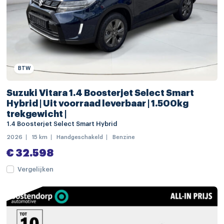
Bluetooth telefoonvoorbereiding
connected services
DAB ontvanger
multimedia-voorbereiding
BTW
multimedia scherm klein
Suzuki Vitara 1.4 Boosterjet Select Smart
electronic climate controle
Hybrid | Uit voorraad leverbaar | 1.500kg
trekgewicht |
kunstlederen interieurdelen
1.4 Boosterjet Select Smart Hybrid
leder/kunstleder bekleding
2026
15 km
Handgeschakeld
Benzine
voorstoelen verwarmd
€ 32.598
achterbank in delen neerklapbaar
Vergelijken
achterbank verstelbaar
armsteun achter
armsteun voor