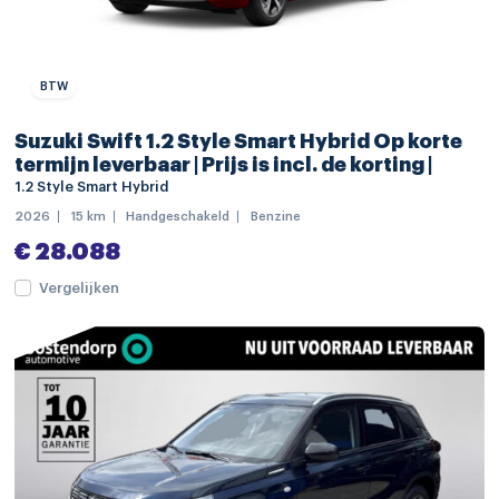
buitenspiegels in carrosseriekleur
bumpers in carrosseriekleur
dakrails
BTW
dimlichten automatisch
Suzuki Swift 1.2 Style Smart Hybrid Op korte
extra getint glas
termijn leverbaar | Prijs is incl. de korting |
1.2 Style Smart Hybrid
keyless entry
2026
15 km
Handgeschakeld
Benzine
LED achterlichten
€ 28.088
LED dagrijverlichting
Vergelijken
LED koplampen
mistlampen voor
Apple Carplay/Android Auto
navigatiesysteem full map
audio installatie premium