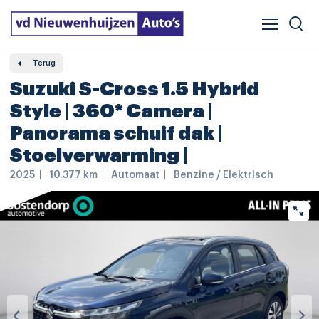
Verzekeren & financieren
Veelgestelde vragen
Vergelijker
Leasing
Terug
Suzuki S-Cross 1.5 Hybrid
Style | 360* Camera |
Panorama schuif dak |
Stoelverwarming |
2025
10.377 km
Automaat
Benzine / Elektrisch