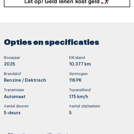
Opties en specificaties
Bouwjaar
KM stand
2025
10.377 km
Brandstof
Vermogen
Benzine / Elektrisch
116 PK
Transmissie
Topsnelheid
Automaat
175 km/h
Aantal deuren
Aantal zitplaatsen
5-deurs
5
Interieurkleur
Bekleding