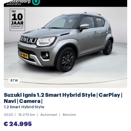
achteruitrij assistent
alarm klasse 1(startblokkering)
Anti Blokkeer Systeem
Anti doorSlip Regeling
automatische snelheids begrenzing
Autonomous Emergency Braking
bandenspanningscontrolesysteem
bestuurdersairbag
BTW
Brake Assist System
Suzuki Ignis 1.2 Smart Hybrid Style | CarPlay |
cruise control adaptief
Navi | Camera |
dodehoek detectie
1.2 Smart Hybrid Style
2023
18.275 km
Automaat
Benzine
elektronische remkrachtverdeling
€ 24.995
Elektronisch Stabiliteits Programma