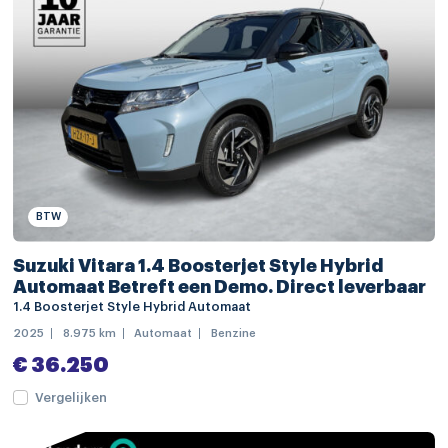
bagagedek
bestuurdersstoel in hoogte verstelbaar
chroom delen interieur
elektrische ramen achter
elektrische ramen voor
keyless start
BTW
lederen stuurwiel
Suzuki Vitara 1.4 Boosterjet Style Hybrid
schakelmogelijkheid aan stuurwiel
Automaat Betreft een Demo. Direct leverbaar
1.4 Boosterjet Style Hybrid Automaat
stuur verstelbaar
2025
8.975 km
Automaat
Benzine
stuurwiel multifunctioneel
€ 36.250
parkeersensor achter
Vergelijken
parkeersensor voor